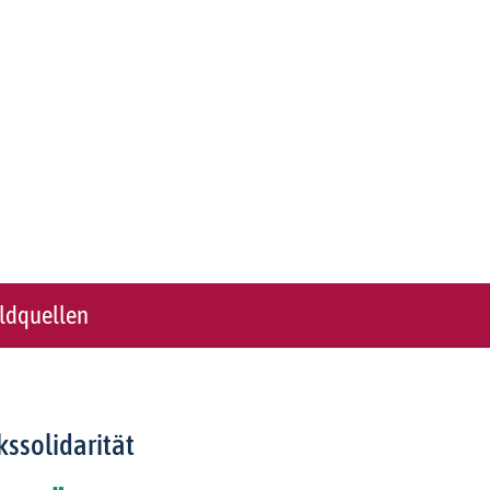
ildquellen
kssolidarität